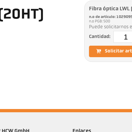
Fibra óptica LWL
 (20HT)
n.o de artículo: 102909
n.o PGB: 500
Puede solicitarnos e
Cantidad:
Solicitar ar
er HCW GmbH
Enlaces