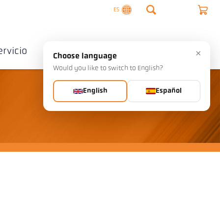
ES
ervicio
Empresa
Contactos
×
Choose language
Would you like to switch to English?
English
Español