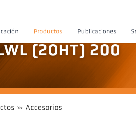
icación
Productos
Publicaciones
S
 LWL (20HT) 200
ctos
Accesorios