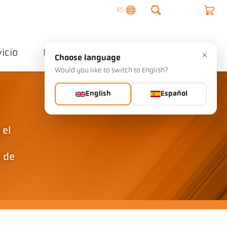
ES
vicio
Empresa
Contactos
×
Choose language
Would you like to switch to English?
English
Español
 el
n de