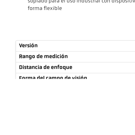
soplado para el uso industrial con dispositi
forma flexible
Versión
Rango de medición
Distancia de enfoque
Forma del campo de visión
Relación óptica
Objetivo
Principio de medición
Dispositivo de mira