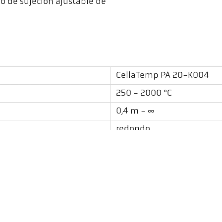
vo de sujeción ajustable de
CellaTemp PA 20-K004
250 - 2000 °C
0,4 m - ∞
redondo
175 : 1
PZ 20.01
espectral
Visor a través de la lente