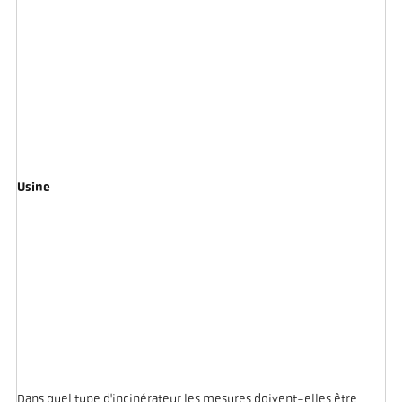
Usine
Dans quel type d'incinérateur les mesures doivent-elles être