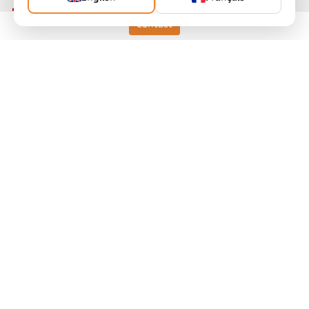
Contact
Keller HCW GmbH
Pyrometer Systems
Carl-Keller-Straße 2-10
49479 Ibbenbüren, Allemagne
Telefon +49 (0) 5451 850
ps@keller.de
Liens
Mentions légales
Vie privée
CGV