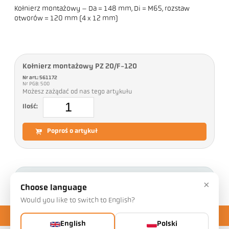
Kołnierz montażowy – Da = 148 mm, Di = M65, rozstaw
otworów = 120 mm (4 x 12 mm)
Kołnierz montażowy PZ 20/F-120
Nr art.: 561172
Nr PGB: 500
Możesz zażądać od nas tego artykułu
Ilość:
Poproś o artykuł
Pliki do pobrania
×
Choose language
Would you like to switch to English?
English
Polski