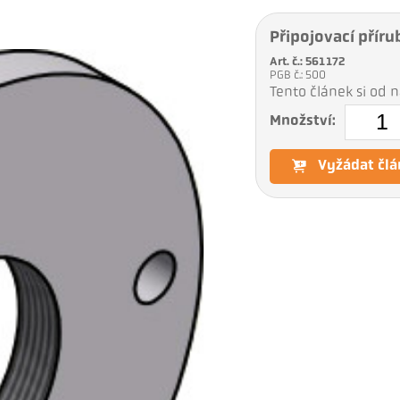
Připojovací přír
Art. č.: 561172
PGB č.: 500
Tento článek si od
Množství:
Vyžádat člá