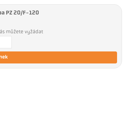
uba PZ 20/F-120
 nás můžete vyžádat
nek