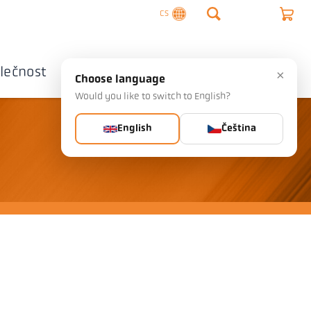
CS
lečnost
Kontaktujte nás
×
Choose language
Would you like to switch to English?
English
Čeština