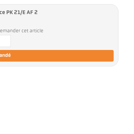
ice PK 21/E AF 2
emander cet article
mandé