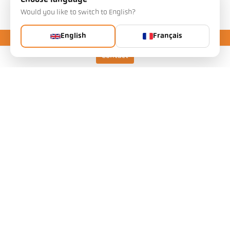
Choose language
Téléchargements
Would you like to switch to English?
English
Français
Contact
Keller HCW GmbH
Pyrometer Systems
Carl-Keller-Straße 2-10
49479 Ibbenbüren, Allemagne
Telefon +49 (0) 5451 850
ps@keller.de
Liens
Mentions légales