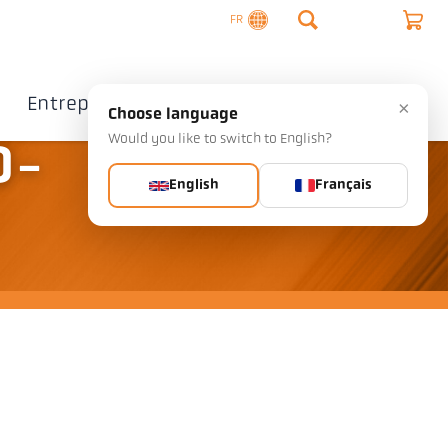
FR
Entreprise
Contact
×
Choose language
Would you like to switch to English?
O-
English
Français