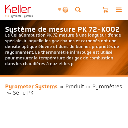
FR
Système de mesure PK 72-K002
Le CellaCombustion PK 72 mesure à une longueur d'onde
spéciale, à laquelle les gaz chauds et carbonés ont une
densité optique élevée et donc de bonnes propriétés de
rayonnement. Le thermomètre infrarouge est utilisé
pour mesurer la température des gaz de combustion
dans les chaudières à gaz et les p
Pyrometer Systems
Produit
Pyromètres
Série PK