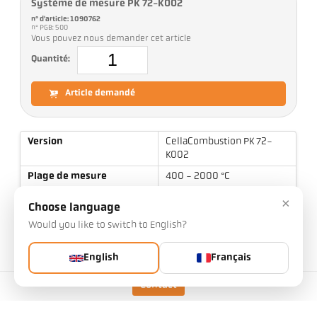
Système de mesure PK 72-K002
n° d'article: 1090762
n° PGB: 500
Vous pouvez nous demander cet article
Quantité:
Article demandé
Version
CellaCombustion PK 72-
K002
Plage de mesure
400 - 2000 °C
Taille objet
7 mm
×
Choose language
Distance focale
0,4 m
Would you like to switch to English?
Forme de la cible
rond
English
Français
Principe de mesure
monochromatique
Contact