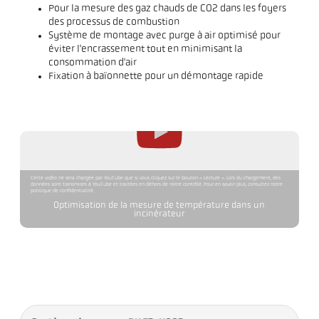
Pour la mesure des gaz chauds de CO2 dans les foyers
des processus de combustion
Système de montage avec purge à air optimisé pour
éviter l'encrassement tout en minimisant la
consommation d'air
Fixation à baïonnette pour un démontage rapide
Cette vidéo ne sera chargée par YouTube que si vous cliquez sur le bouton « Lecture ». Lors du chargement, des
données sont transmises à YouTube et traitées en dehors de notre contrôle. Pour en savoir plus, consultez notre
politique de confidentialité.
Optimisation de la mesure de température dans un
incinérateur