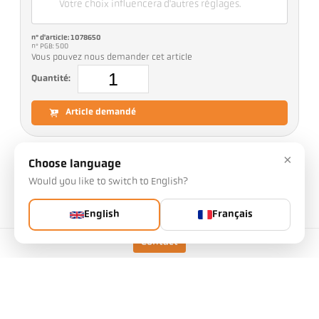
Votre choix influencera d'autres réglages.
n° d'article: 1078650
n° PGB: 500
Vous pouvez nous demander cet article
Quantité:
Article demandé
×
Version
CellaPort PT 128 AF 10
Choose language
Would you like to switch to English?
Plage de mesure
75 - 650 °C
Distance focale
0,3 m - ∞
English
Français
Forme de la cible
rond
Contact
Rapport optique
48 : 1
Objectif
PZ 20.08
Principe de mesure
monochromatique
Option de visée
Visée optique