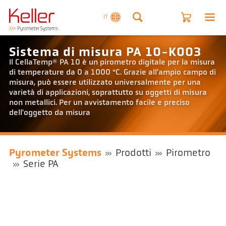
IT
Sistema di misura PA 10-K003
Il CellaTemp® PA 10 è un pirometro digitale per la misura
di temperature da 0 a 1000 °C. Grazie all'ampio campo di
misura, può essere utilizzato universalmente per una
varietà di applicazioni, soprattutto su oggetti di misura
non metallici. Per un avvistamento facile e preciso
dell'oggetto da misura
Pyrometer Systems
Prodotti
Pirometro
Serie PA