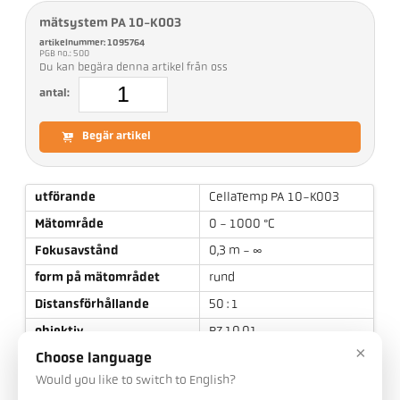
mätsystem PA 10-K003
artikelnummer: 1095764
PGB no.: 500
Du kan begära denna artikel från oss
antal:
Begär artikel
utförande
CellaTemp PA 10-K003
Mätområde
0 - 1000 °C
Fokusavstånd
0,3 m - ∞
form på mätområdet
rund
Distansförhållande
50 : 1
objektiv
PZ 10.01
×
mätprincip
spektral
Choose language
Would you like to switch to English?
Siktanordning
Inspektionsfönster