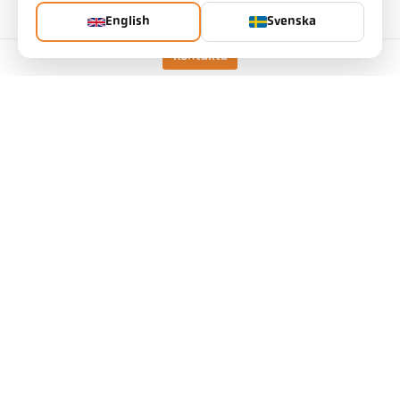
English
Svenska
Kontakta
tekniska data
Nedladdningar
Mätfältsräknare
tillbehör
Emissivitetsberäkning
Skicka förfrågan