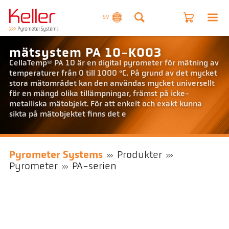
SV
mätsystem PA 10-K003
CellaTemp® PA 10 är en digital pyrometer för mätning av
temperaturer från 0 till 1000 °C. På grund av det mycket
stora mätområdet kan den användas mycket universellt
för en mängd olika tillämpningar, främst på icke-
metalliska mätobjekt. För att enkelt och exakt kunna
sikta på mätobjektet finns det e
Pyrometer Systems
Produkter
Pyrometer
PA-serien