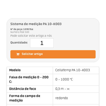
Sistema de medição PA 10-K003
Nº da peça: 1095764
Número PGB: 500
Pode solicitar este artigo a nós
Quantidade:
Solicitar artigo
Modelo
CellaTemp PA 10-K003
Faixa de medição 0 - 200
0 - 1000 °C
C:
Distância de foco
0,3 m - ∞
Forma do campo de
redondo
medição