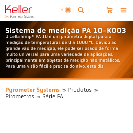
PT
Sistema de medição PA 10-K003
O CellaTemp® PA 10 é um pirômetro digital para a
medição de temperaturas de 0 a 1000 °C. Devido ao
grande vão de medição, ele pode ser usado de forma
muito universal para uma variedade de aplicações,
principalmente em objetos de medição não metálicos.
Para uma visão fácil e precisa do alvo, está dis
Pyrometer Systems
Produtos
Pirómetros
Série PA