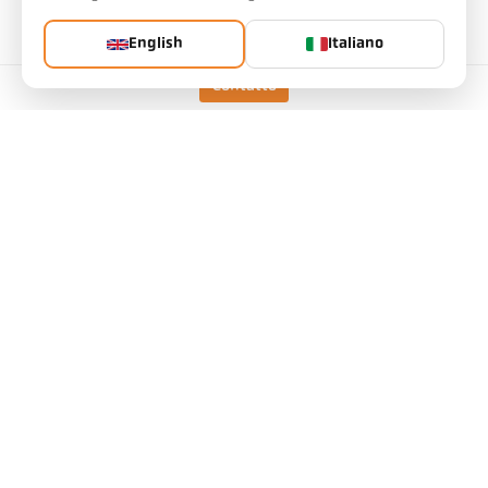
Versione
CellaTemp PR 11 AF 1
English
Italiano
Campo di misura
0 - 1000 °C
Campo di misura
11 mm
Contatto
Distanza di messa a fuoco
0,3 m
Forma dell'area di misura
Rotondo
Principio di misura
Monocromatico
Dati tecnici
Download
Calcolatore del campo di misura
Calcolatore di emissività