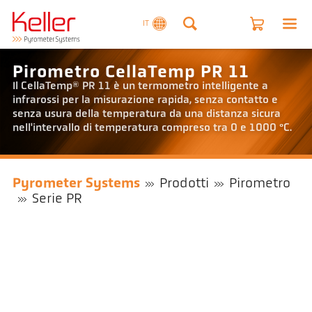
IT
Pirometro CellaTemp PR 11
Il CellaTemp® PR 11 è un termometro intelligente a
infrarossi per la misurazione rapida, senza contatto e
senza usura della temperatura da una distanza sicura
nell'intervallo di temperatura compreso tra 0 e 1000 °C.
Pyrometer Systems
Prodotti
Pirometro
Serie PR