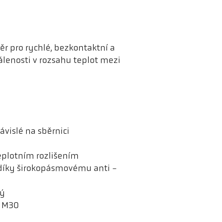
r pro rychlé, bezkontaktní a
lenosti v rozsahu teplot mezi
vislé na sběrnici
eplotním rozlišením
 díky širokopásmovému anti -
ný
u M30