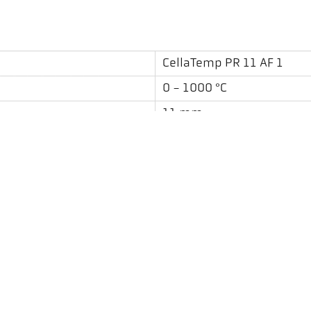
CellaTemp PR 11 AF 1
0 - 1000 °C
11 mm
0,3 m
kulatý
spektrální
Ke stažení
Požadavek na aplikaci