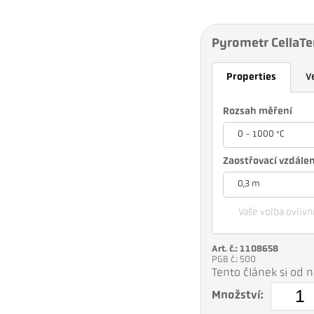
Pyrometr CellaT
Properties
V
Rozsah měření
0 - 1000 °C
Zaostřovací vzdále
0,3 m
Vaše volba ovlivní
Art. č.: 1108658
PGB č.: 500
Tento článek si od
Množství: