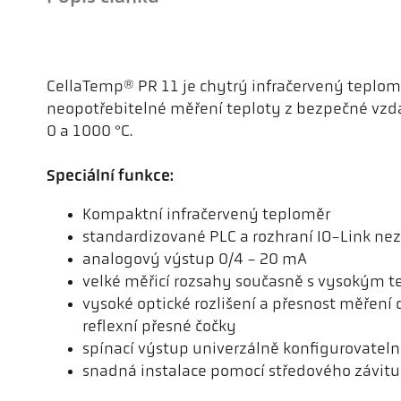
CellaTemp® PR 11 je chytrý infračervený teplomě
neopotřebitelné měření teploty z bezpečné vzdá
0 a 1000 °C.
Speciální funkce:
Kompaktní infračervený teploměr
standardizované PLC a rozhraní IO-Link nezá
analogový výstup 0/4 - 20 mA
velké měřicí rozsahy současně s vysokým t
vysoké optické rozlišení a přesnost měření
reflexní přesné čočky
spínací výstup univerzálně konfigurovatel
snadná instalace pomocí středového závit