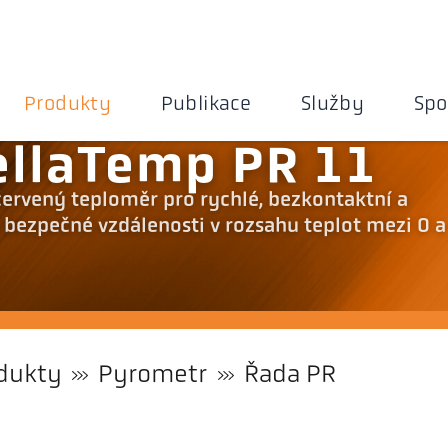
Produkty
Publikace
Služby
Spo
ellaTemp PR 11
červený teploměr pro rychlé, bezkontaktní a
 bezpečné vzdálenosti v rozsahu teplot mezi 0 a
dukty
Pyrometr
Řada PR