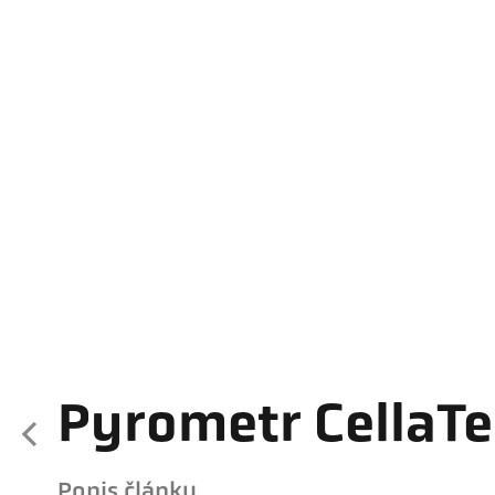
Pyrometr CellaT
Popis článku