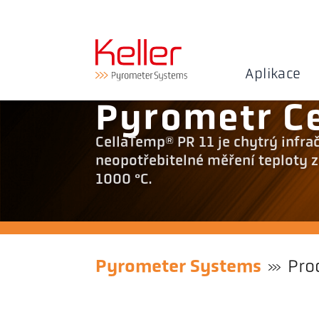
Aplikace
Pyrometr C
CellaTemp® PR 11 je chytrý infra
neopotřebitelné měření teploty z
1000 °C.
Pyrometer Systems
Pro