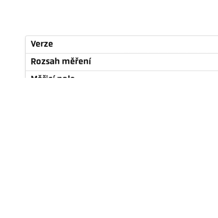
Verze
Rozsah měření
Měřicí pole
Zaostřovací vzdálenost
Tvar měřicího pole
Princip měření
Technické údaje
Kalkulačka emisivity