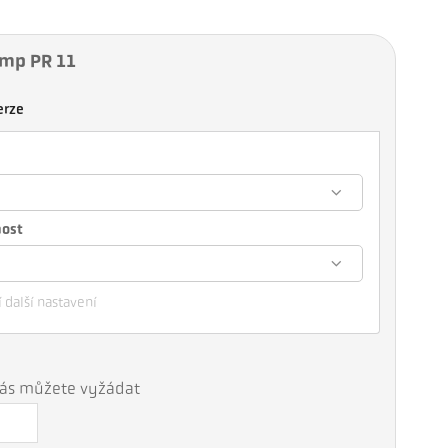
emp PR 11
erze
nost
 další nastavení
 nás můžete vyžádat