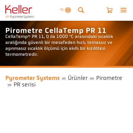
TR
Pirometre CellaTemp PR 11
CellaTemp® PR 11, 0 ila 1000 °C arasındaki sıcaklık
aralığında güvenli bir mesafeden hızlı, temassız ve
aşınmasız sıcaklık ölçümü için akıllı bir kızılötesi
termometredir.
Pyrometer Systems
Ürünler
Pirometre
PR serisi