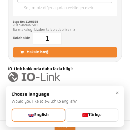
Seçiminiz diğer ayarları etkileyecektir
Eşya No.: 1108658
PGB numarası: 500
Bu makaleyi bizden talep edebilirsiniz
Kalabalık:
Makale isteği
IO-Link hakkında daha fazla bilgi:
×
Choose language
uygulamak
CellaTemp PR 11 AF 1
Would you like to switch to English?
Ölçüm aralığı
0 - 1000 °C
English
Türkçe
Ölçüm alanı
11 mm
Odak uzaklığı
0,3 m
İletişim