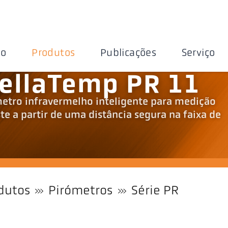
ão
Produtos
Publicações
Serviço
ellaTemp PR 11
tro infravermelho inteligente para medição
e a partir de uma distância segura na faixa de
dutos
Pirómetros
Série PR