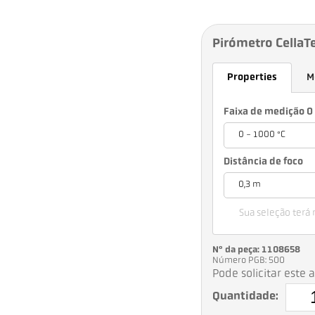
Pirómetro CellaT
Properties
M
Faixa de medição 0 
0 - 1000 °C
Distância de foco
0,3 m
Sua seleção terá
Nº da peça: 1108658
Número PGB: 500
Pode solicitar este 
Quantidade: