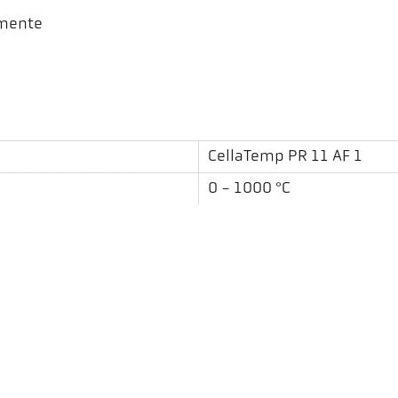
lmente
CellaTemp PR 11 AF 1
0 - 1000 °C
11 mm
0,3 m
redondo
de uma cor