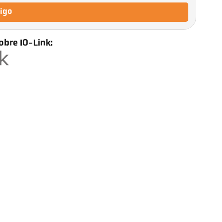
tigo
obre IO-Link: