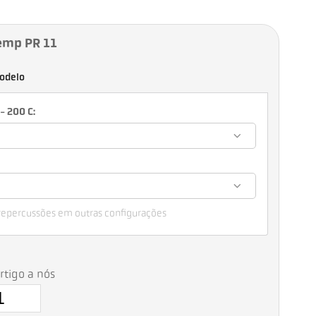
emp PR 11
odelo
- 200 C:
 repercussões em outras configurações
artigo a nós