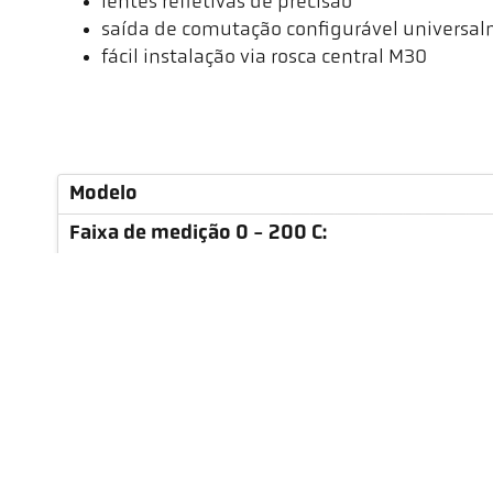
lentes refletivas de precisão
saída de comutação configurável universa
fácil instalação via rosca central M30
Modelo
Faixa de medição 0 - 200 C:
Campo de medição
Distância de foco
Forma do campo de medição
Princípio de medição