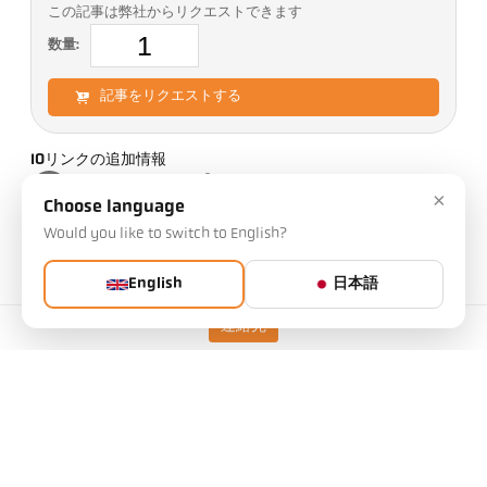
この記事は弊社からリクエストできます
数量:
記事をリクエストする
IOリンクの追加情報
×
Choose language
Would you like to switch to English?
バージョン
CellaTemp PX 21 AF 11
English
日本語
焦点距離
0,2 m - ∞
連絡先
測定エリアの形状
丸
距離比率
180 : 1
測定ヘッド
PA 41.01
測定原理
単色
照準オプション
レーザーパイロットライト