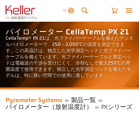
JA
パイロメーター CellaTemp PX 21
CellaTemp® PX 21は、光ファイバーケーブルを備えたデジタ
ルパイロメーターで、250～2,000℃の温度を測定できま
す。この高温計は、独立した光学測定ヘッドと光ファイバー
ケーブルを備えています。光ファイバーケーブルと測定ヘッ
ドは電磁波の干渉を受けにくく、冷却なしで最大250℃の周
囲温度で使用できます。独立した光学測定ヘッドを備えたモ
デルは、特に狭い空間での使用に適しています。
Pyrometer Systems
製品一覧
パイロメーター（放射温度計）
PXシリーズ