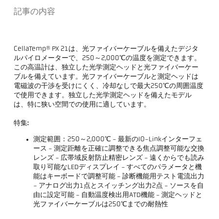
記事の内容
CellaTemp® PX 21は、光ファイバーケーブルを備えたデジタ
ルパイロメーターで、250～2,000℃の温度を測定できます。
この高温計は、独立した光学測定ヘッドと光ファイバーケー
ブルを備えています。光ファイバーケーブルと測定ヘッドは
電磁波の干渉を受けにくく、冷却なしで最大250℃の周囲温度
で使用できます。独立した光学測定ヘッドを備えたモデル
は、特に狭い空間での使用に適しています。
特集:
測定範囲：250～2,000℃ - 最新のIO-Linkインターフェ
ース - 測定距離を正確に調整できる焦点調整可能な交換
レンズ - 広帯域反射防止精密レンズ - 遠くからでも読み
取り可能なLEDディスプレイ - すべてのパラメータと機
能はキーボードで調整可能 - 診断機能用テスト電流出力
- アナログ出力1点とスイッチング出力2点 - ソースを自
由に設定可能 - 自動温度検出用ATD機能 - 測定ヘッドと
光ファイバーケーブルは250℃までの耐熱性