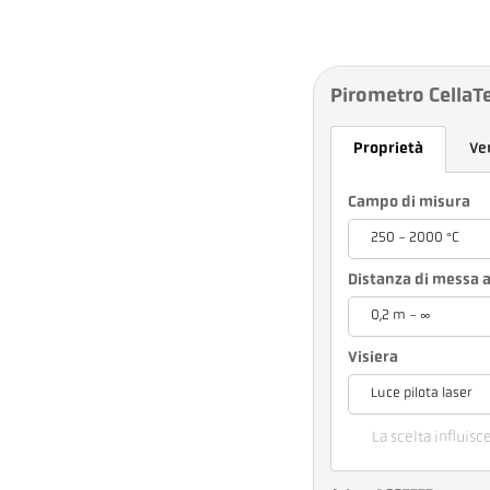
Pirometro CellaT
Proprietà
Ve
Campo di misura
250 - 2000 °C
Distanza di messa a
0,2 m - ∞
Visiera
Luce pilota laser
La scelta influisc