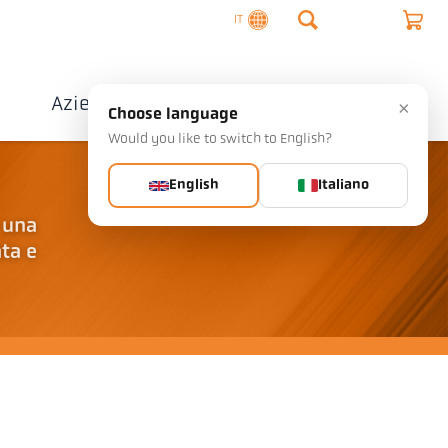
IT
o
Azienda
Contatto
×
Choose language
Would you like to switch to English?
English
Italiano
 una
ata e