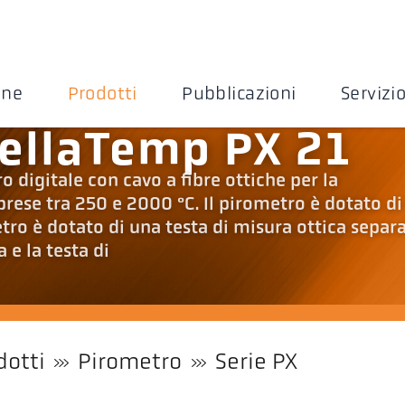
one
Prodotti
Pubblicazioni
Servizi
ellaTemp PX 21
 digitale con cavo a fibre ottiche per la
ese tra 250 e 2000 °C. Il pirometro è dotato di
etro è dotato di una testa di misura ottica separ
a e la testa di
dotti
Pirometro
Serie PX