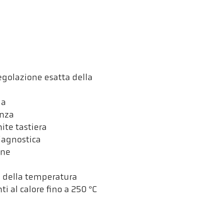
regolazione esatta della
ga
anza
ite tastiera
diagnostica
one
o della temperatura
ti al calore fino a 250 °C