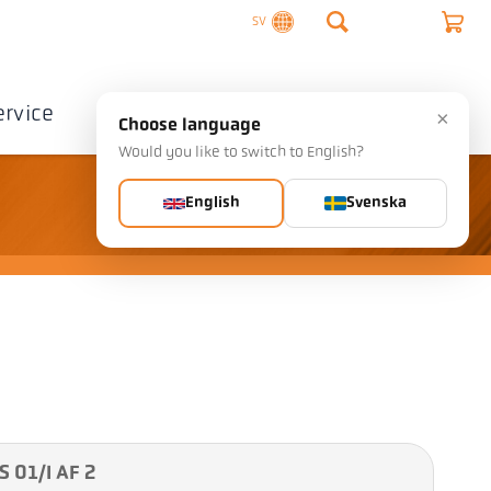
SV
ervice
Företag
Kontakta
×
Choose language
Would you like to switch to English?
English
Svenska
S 01/I AF 2