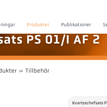
sningar
Produkter
Publikationer
S
sats PS 01/I AF 2
dukter
Tillbehör
Kvartsschefsats P