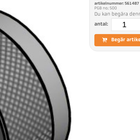
artikelnummer: 561487
PGB no.: 500
Du kan begära denna
antal:
Begär artik