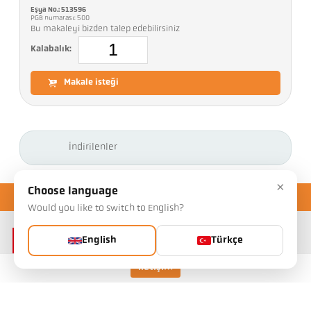
Eşya No.: 513596
PGB numarası: 500
Bu makaleyi bizden talep edebilirsiniz
Kalabalık:
Makale isteği
İndirilenler
×
Choose language
Would you like to switch to English?
English
Türkçe
İletişim