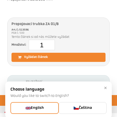
Propojovací trubka ZA 01/B
Art. č.: 513596
PGB č.: 500
Tento článek si od nás můžete vyžádat
Množství:
Vyžádat článek
Ke stažení
×
Choose language
Would you like to switch to English?
English
Čeština