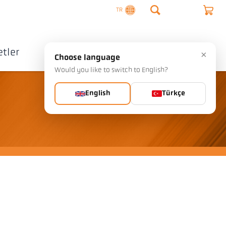
TR
tler
Şirket
İletişim
×
Choose language
Would you like to switch to English?
English
Türkçe