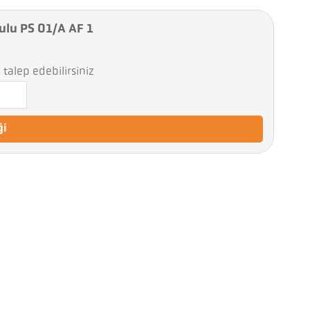
ulu PS 01/A AF 1
talep edebilirsiniz
ği