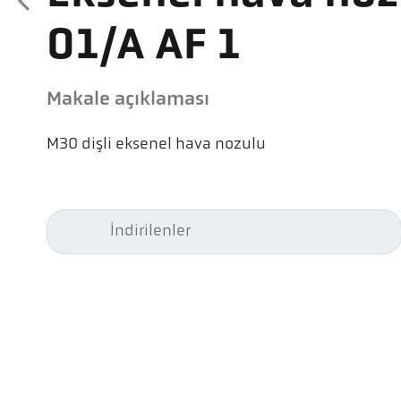
01/A AF 1
Makale açıklaması
M30 dişli eksenel hava nozulu
İndirilenler