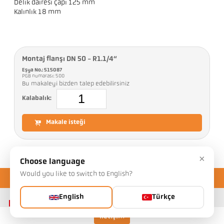
Delik dairesi çapı 125 mm
Kalınlık 18 mm
Montaj flanşı DN 50 - R1.1/4“
Eşya No.: 515087
PGB numarası: 500
Bu makaleyi bizden talep edebilirsiniz
Kalabalık:
Makale isteği
×
Choose language
Would you like to switch to English?
English
Türkçe
İletişim