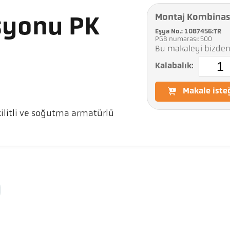
Montaj Kombina
syonu PK
Eşya No.: 1087456:TR
PGB numarası: 500
Bu makaleyi bizden 
Kalabalık:
Makale iste
litli ve soğutma armatürlü