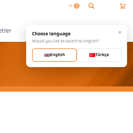
TR
tler
Şirket
İletişim
×
Choose language
Would you like to switch to English?
English
Türkçe