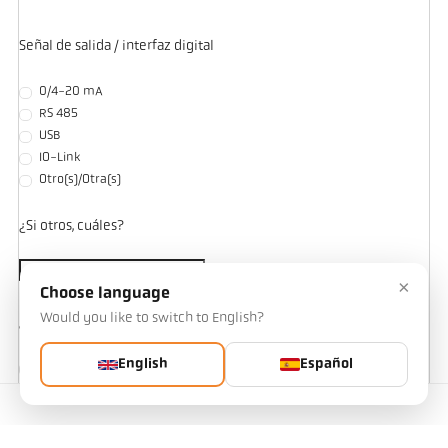
Señal de salida / interfaz digital
0/4-20 mA
RS 485
USB
IO-Link
Otro(s)/Otra(s)
¿Si otros, cuáles?
×
Choose language
Would you like to switch to English?
¿Desea registrar los valores medidos?
English
Español
Sí
No
Contactos
¿Se dispone de una recogida de datos centralizada?