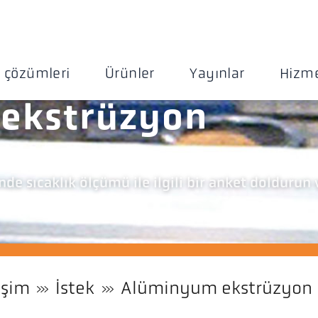
 çözümleri
Ürünler
Yayınlar
Hizme
ekstrüzyon
 sıcaklık ölçümü ile ilgili bir anket doldurun 
işim
İstek
Alüminyum ekstrüzyon 