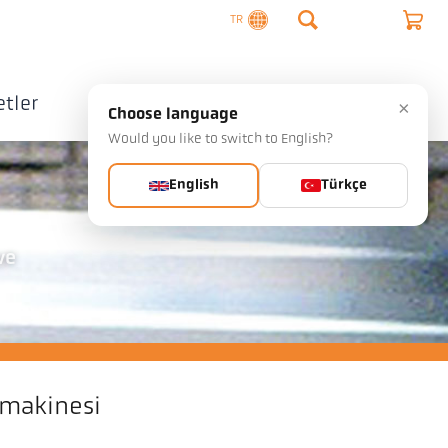
TR
tler
Şirket
İletişim
×
Choose language
Would you like to switch to English?
English
Türkçe
ve
makinesi