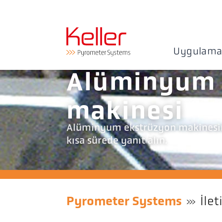
Uygulama
Alüminyum 
makinesi
Alüminyum ekstrüzyon makinesinde
kısa sürede yanıt alın.
Pyrometer Systems
İlet