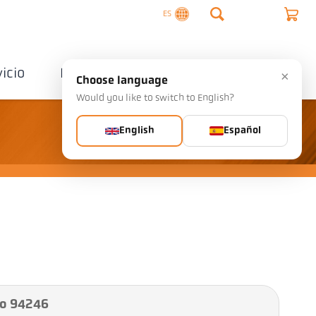
ES
vicio
Empresa
Contactos
×
Choose language
Would you like to switch to English?
English
Español
vo 94246