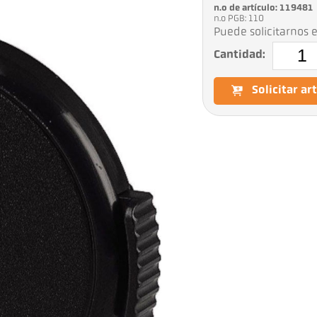
n.o de artículo: 119481
n.o PGB: 110
Puede solicitarnos e
Cantidad:
Solicitar ar