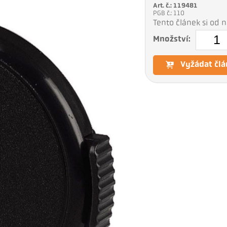
Art. č.: 119481
PGB č.: 110
Tento článek si od
Množství:
Vyžádat člá