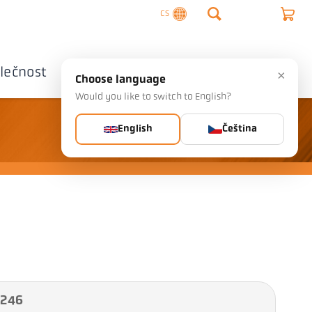
CS
lečnost
Kontaktujte nás
×
Choose language
Would you like to switch to English?
English
Čeština
4246