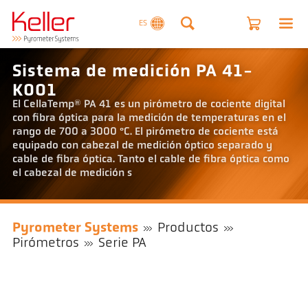
ES
Sistema de medición PA 41-
K001
El CellaTemp® PA 41 es un pirómetro de cociente digital
con fibra óptica para la medición de temperaturas en el
rango de 700 a 3000 °C. El pirómetro de cociente está
equipado con cabezal de medición óptico separado y
cable de fibra óptica. Tanto el cable de fibra óptica como
el cabezal de medición s
Pyrometer Systems
Productos
Pirómetros
Serie PA