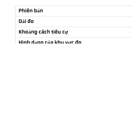
Phiên bản
Dải đo
Khoảng cách tiêu cự
Hình dạng của khu vực đo
Tỷ lệ khoảng cách
Nguyên tắc đo
Tùy chọn thiết bị ngắm
Thông số kỹ thuật
Phụ kiện