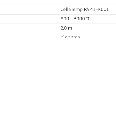
CellaTemp PA 41-K001
900 - 3000 °C
2,0 m
hình tròn
175 : 1
hai màu
Tia Laser dẫn hướng
Tải xuống
Tính toán độ phát xạ