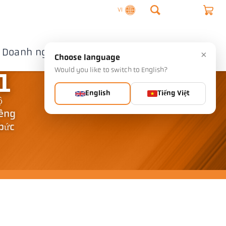
VI
Doanh nghiệp
Liên hệ
×
Choose language
Would you like to switch to English?
1
English
Tiếng Việt
ộ
iêng
 bức