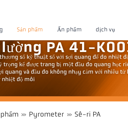
g
Sản phẩm
Ấn phẩm
dịch vụ
 lường PA 41-K00
thương số kỹ thuật số với sợi quang để đo nhiệt đ
ỷ trọng kế được trang bị một đầu đo quang học r
Sợi quang và đầu đo không nhạy cảm với nhiễu từ
ở nhiệt độ môi
 phẩm
Pyrometer
Sê-ri PA