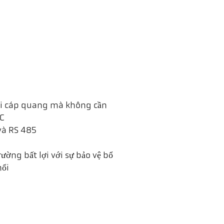
nối cáp quang mà không cần
 C
và RS 485
ường bất lợi với sự bảo vệ bổ
hổi