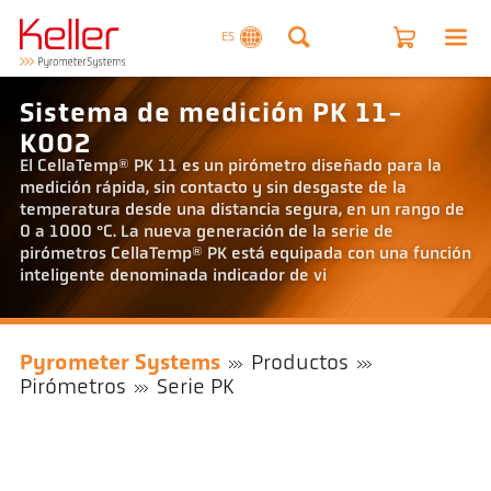
ES
Sistema de medición PK 11-
K002
El CellaTemp® PK 11 es un pirómetro diseñado para la
medición rápida, sin contacto y sin desgaste de la
temperatura desde una distancia segura, en un rango de
0 a 1000 °C. La nueva generación de la serie de
pirómetros CellaTemp® PK está equipada con una función
inteligente denominada indicador de vi
Pyrometer Systems
Productos
Pirómetros
Serie PK