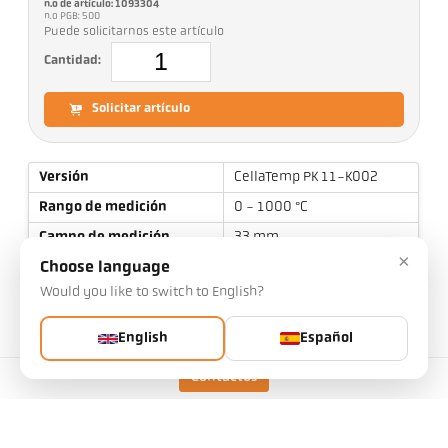
n.o de artículo: 1093304
n.o PGB: 500
Puede solicitarnos este artículo
Cantidad:
Solicitar artículo
Versión
CellaTemp PK 11-K002
Rango de medición
0 - 1000 °C
Campo de medición
33 mm
×
Distancia de enfoque
0,9 m
Choose language
Would you like to switch to English?
Forma del campo de
redondo
visión
English
Español
Principio de medición
espectral
Contactos
Datos técnicos