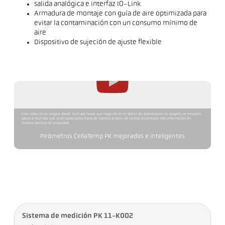
salida analógica e interfaz IO-Link
Armadura de montaje con guía de aire optimizada para
evitar la contaminación con un consumo mínimo de
aire
Dispositivo de sujeción de ajuste flexible
Este video no se cargará desde YouTube hasta que haga clic en el botón de reproducción. Al cargarlo, se enviarán
datos a YouTube que serán procesados fuera de nuestro ámbito de control. Encontrará más información en
nuestra política de privacidad.
Pirómetros CellaTemp PK mejorados e inteligentes
Sistema de medición PK 11-K002