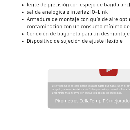
lente de precisión con espejo de banda an
salida analógica e interfaz IO-Link
Armadura de montaje con guía de aire optim
contaminación con un consumo mínimo de 
Conexión de bayoneta para un desmontaje
Dispositivo de sujeción de ajuste flexible
Este video no se cargará desde YouTube hasta que haga clic en el bo
cargarlo, se enviarán datos a YouTube que serán procesados fuera de
Encontrará más información en nuestra política de privacidad.
Pirómetros CellaTemp PK mejorados