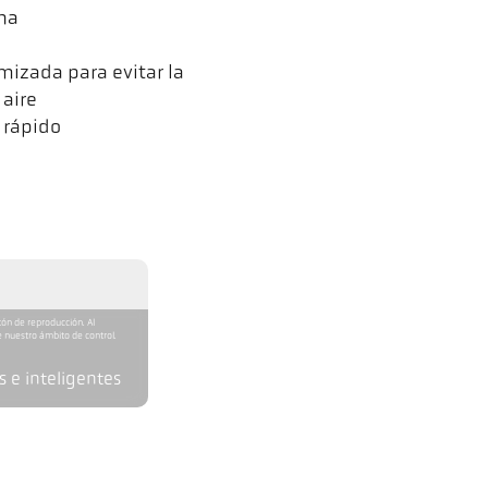
cha
izada para evitar la
aire
 rápido
tón de reproducción. Al
 nuestro ámbito de control.
 e inteligentes