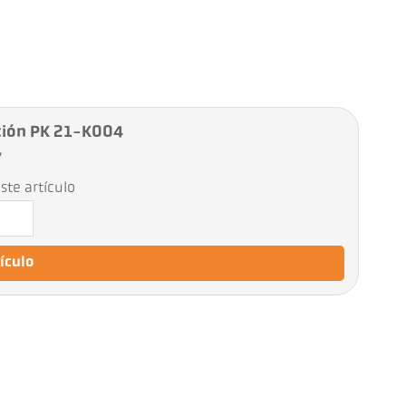
ción PK 21-K004
7
ste artículo
tículo