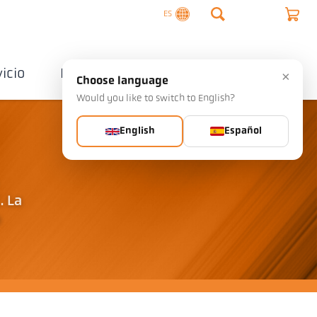
ES
vicio
Empresa
Contactos
×
Choose language
Would you like to switch to English?
English
Español
. La
a