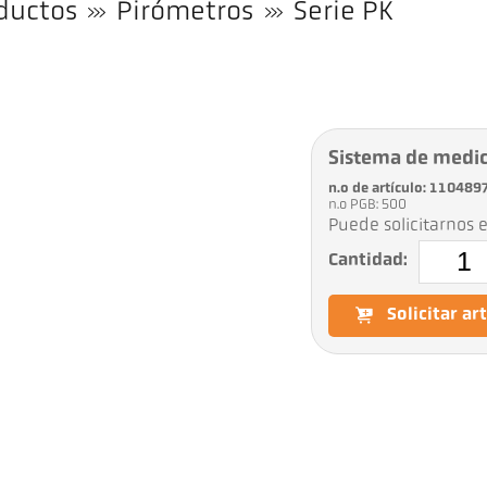
ductos
Pirómetros
Serie PK
Sistema de medi
n.o de artículo: 110489
n.o PGB: 500
Puede solicitarnos e
Cantidad:
Solicitar ar