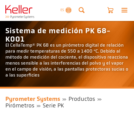
ES
Sistema de medición PK 68-
K001
El CellaTemp® PK 68 es un pirómetro digital de relación
para medir temperaturas de 550 a 1400 °C. Debido al
método de medición del cociente, el dispositivo reacciona
menos sensible a las interferencias del polvo y el vapor
en el campo de visión, a las pantallas protectoras sucias o
a las superficies
Pyrometer Systems
Productos
Pirómetros
Serie PK