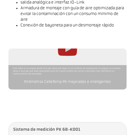
salida analógica e interfaz IO-Link
Armadura de montaje con guía de aire optimizada para
evitar la contaminación con un consumo mínimo de
aire
Conexión de bayoneta para un desmontaje rápido
Este video no se cargará desde YouTube hasta que haga clic en el botón de reproducción. Al cargarlo, se enviarán
datos a YouTube que serán procesados fuera de nuestro ámbito de control. Encontrará más información en
nuestra política de privacidad.
Pirómetros CellaTemp PK mejorados e inteligentes
Sistema de medición PK 68-K001