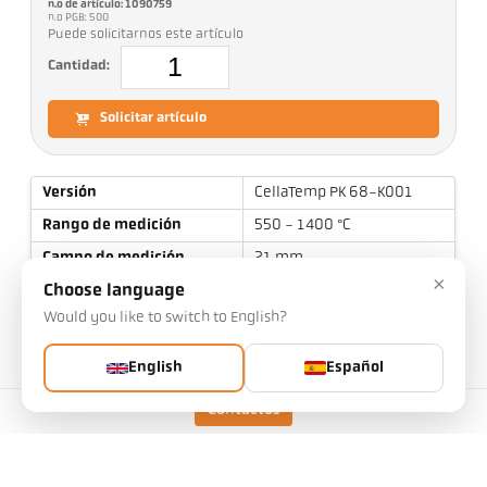
n.o de artículo: 1090759
n.o PGB: 500
Puede solicitarnos este artículo
Cantidad:
Solicitar artículo
Versión
CellaTemp PK 68-K001
Rango de medición
550 - 1400 °C
Campo de medición
21 mm
×
Distancia de enfoque
1,5 m
Choose language
Would you like to switch to English?
Forma del campo de
redondo
visión
English
Español
Principio de medición
de cociente
Contactos
Datos técnicos