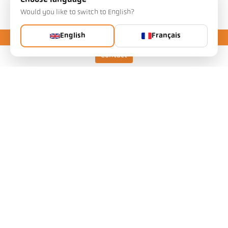
Choose language
Téléchargements
Would you like to switch to English?
English
Français
Contact
Keller HCW GmbH
Pyrometer Systems
Carl-Keller-Straße 2-10
49479 Ibbenbüren, Allemagne
Telefon +49 (0) 5451 850
ps@keller.de
Liens
Mentions légales