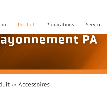
ion
Produit
Publications
Service
-rayonnement PA
duit
Accessoires