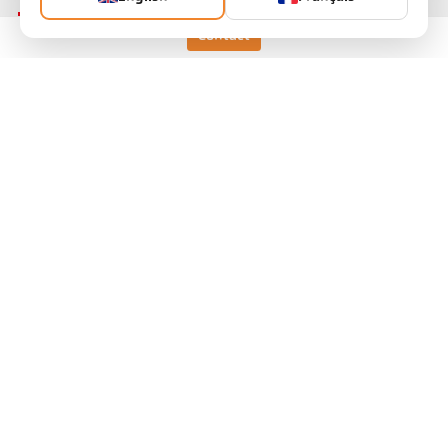
Contact
Keller HCW GmbH
Pyrometer Systems
Carl-Keller-Straße 2-10
49479 Ibbenbüren, Allemagne
Telefon +49 (0) 5451 850
ps@keller.de
Liens
Mentions légales
Vie privée
CGV