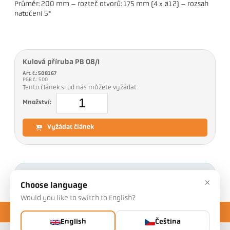
Průměr: 200 mm – rozteč otvorů: 175 mm (4 x ø12) – rozsah
natočení 5°
Kulová příruba PB 08/I
Art. č.: 508167
PGB č.: 500
Tento článek si od nás můžete vyžádat
Množství:
Vyžádat článek
Ke stažení
×
Choose language
Would you like to switch to English?
English
Čeština