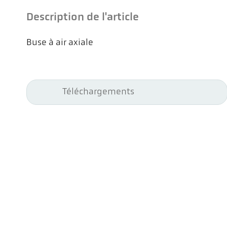
Description de l'article
Buse à air axiale
Téléchargements
Kel
Pyr
Car
494