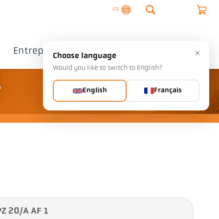
FR
Entreprise
Contact
×
Choose language
Would you like to switch to English?
1
English
Français
 PZ 20/A AF 1