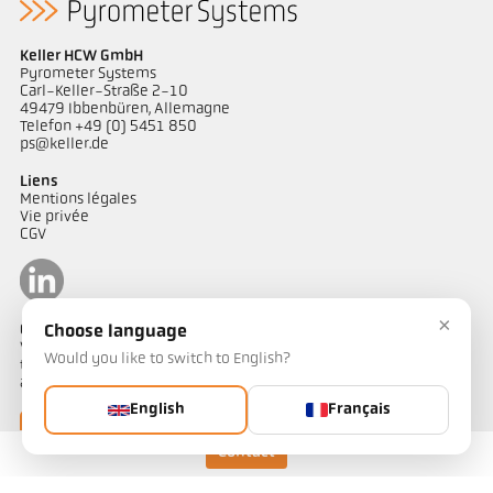
Keller HCW GmbH
Pyrometer Systems
Carl-Keller-Straße 2-10
49479 Ibbenbüren, Allemagne
Telefon +49 (0) 5451 850
ps@keller.de
Liens
Mentions légales
Vie privée
CGV
×
Contact
Choose language
Vous avez des questions concernant nos solutions de mesure de
Would you like to switch to English?
température ? Notre équipe se tient à votre disposition pour vous
accompagner.
English
Français
Contactez-nous
Contact