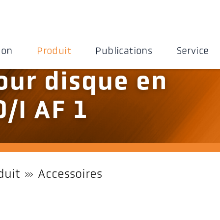
ion
Produit
Publications
Service
our disque en
/I AF 1
duit
Accessoires