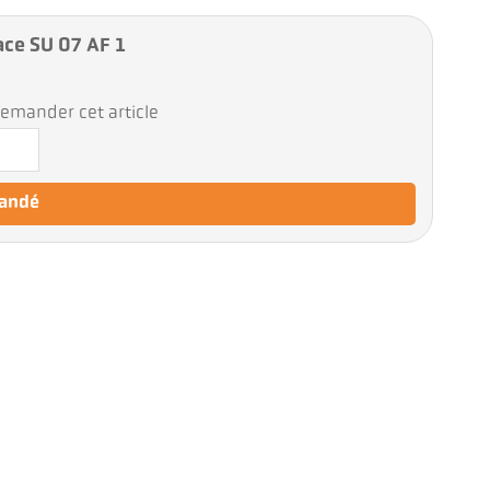
face SU 07 AF 1
emander cet article
mandé