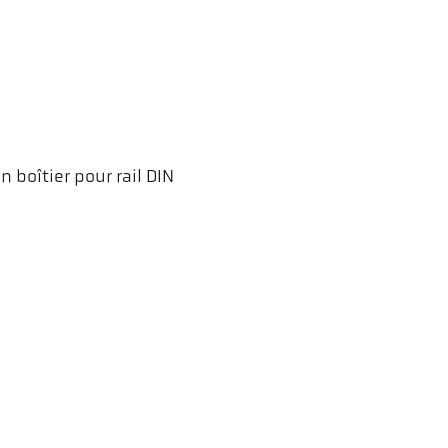
 boîtier pour rail DIN
ler HCW GmbH
Liens
ometer Systems
Mentions légales
l-Keller-Straße 2-10
Vie privée