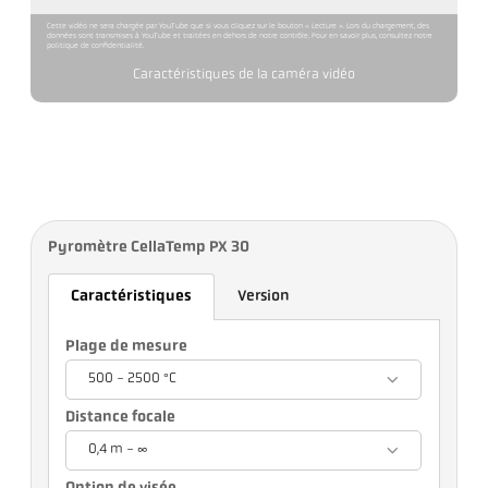
Cette vidéo ne sera chargée par YouTube que si vous cliquez sur le bouton « Lecture ». Lors du chargement, des
données sont transmises à YouTube et traitées en dehors de notre contrôle. Pour en savoir plus, consultez notre
politique de confidentialité.
Caractéristiques de la caméra vidéo
Pyromètre CellaTemp PX 30
Caractéristiques
Version
Plage de mesure
500 - 2500 °C
Distance focale
0,4 m - ∞