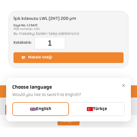
Işık kılavuzu LWL (2HT) 200 µm
Eşya No.: 119472
PGB numarası: 500
Bu makaleyi bizden talep edebilirsiniz
Kalabalık:
Makale isteği
×
Choose language
Would you like to switch to English?
English
Türkçe
İletişim