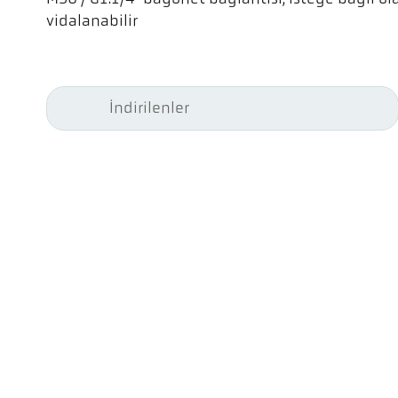
vidalanabilir
İndirilenler
Kel
Pyr
Car
494
Ge
Tel
ps@