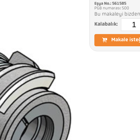
Eşya No.: 561585
PGB numarası: 500
Bu makaleyi bizden 
Kalabalık:
Makale iste