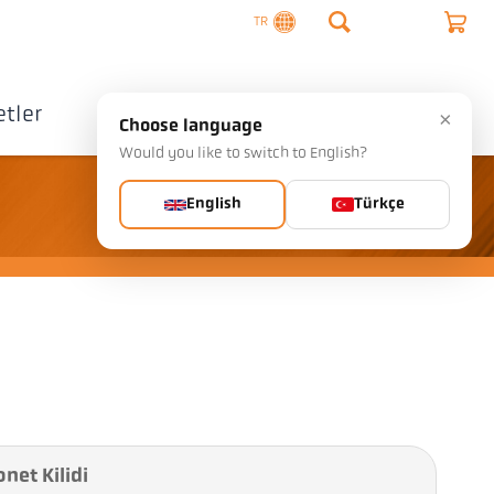
TR
tler
Şirket
İletişim
×
Choose language
Would you like to switch to English?
English
Türkçe
net Kilidi