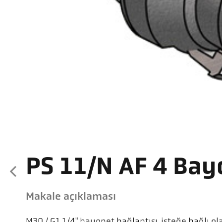
PS 11/N AF 4 Bayo
Makale açıklaması
M30 / G1.1/4" bayonet bağlantısı, isteğe bağlı ol