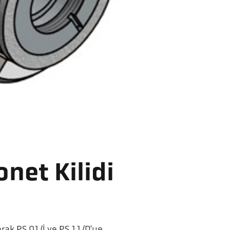
net Kilidi
arak PS 01/I ve PS 11/D'ye