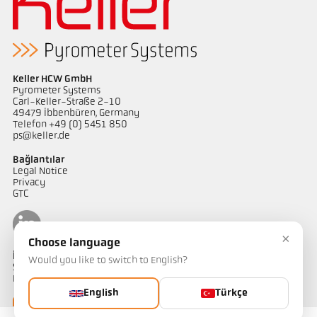
Keller HCW GmbH
Pyrometer Systems
Carl-Keller-Straße 2-10
49479 Ibbenbüren, Germany
Telefon +49 (0) 5451 850
ps@keller.de
Bağlantılar
Legal Notice
Privacy
GTC
×
Choose language
İletişim
Would you like to switch to English?
Sıcaklık ölçüm çözümlerimiz hakkında sorularınız mı var?
Ekibimiz size yardımcı olmaktan memnuniyet duyacaktır.
English
Türkçe
Bize ulaşın