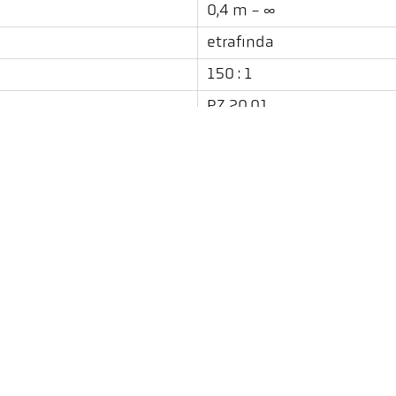
0,4 m - ∞
etrafında
150 : 1
PZ 20.01
iki-renk
Lazer pilot ışığı
İndirilenler
Emisivite Hesaplayıcı