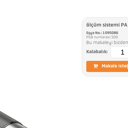
ölçüm sistemi P
Eşya No.: 1095086
PGB numarası: 500
Bu makaleyi bizden 
Kalabalık:
Makale iste