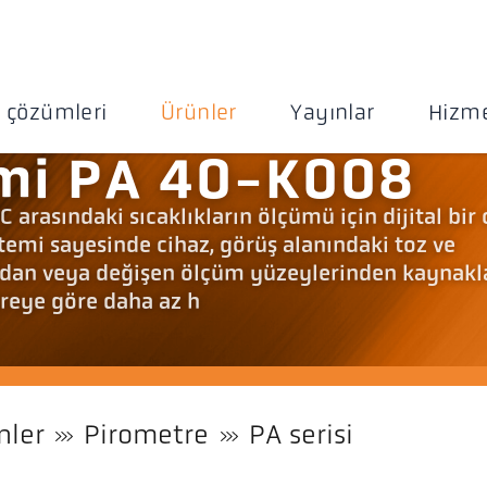
 çözümleri
Ürünler
Yayınlar
Hizme
emi PA 40-K008
arasındaki sıcaklıkların ölçümü için dijital bir
emi sayesinde cihaz, görüş alanındaki toz ve
ardan veya değişen ölçüm yüzeylerinden kaynak
treye göre daha az h
nler
Pirometre
PA serisi