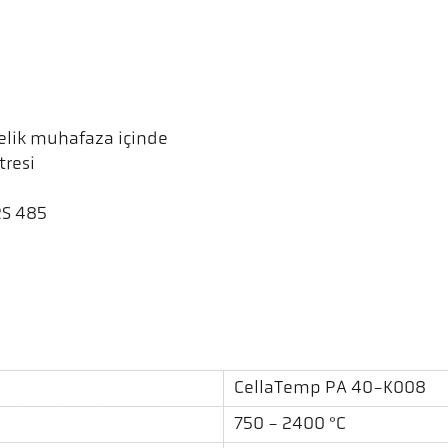
çelik muhafaza içinde
tresi
RS 485
CellaTemp PA 40-K008
750 - 2400 °C