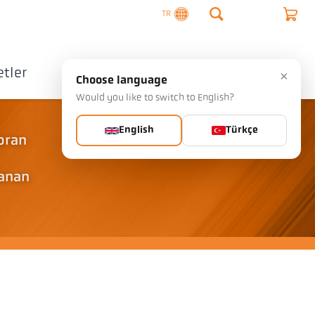
TR
tler
Şirket
İletişim
×
Choose language
Would you like to switch to English?
English
Türkçe
 oran
lanan