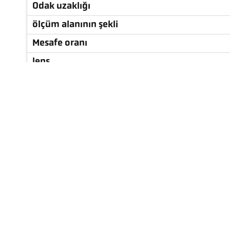
Odak uzaklığı
ölçüm alanının şekli
Mesafe oranı
lens
ölçüm prensibi
Nişan alma cihazı
Teknik özellikler
aksesuarlar