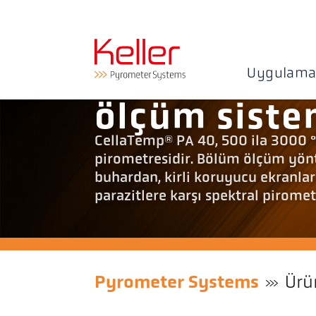
Uygulama
ölçüm sist
CellaTemp® PA 40, 500 ila 3000 °C 
pirometresidir. Bölüm ölçüm yönt
buhardan, kirli koruyucu ekranl
parazitlere karşı spektral pirome
Pyrometer Systems
Ürü