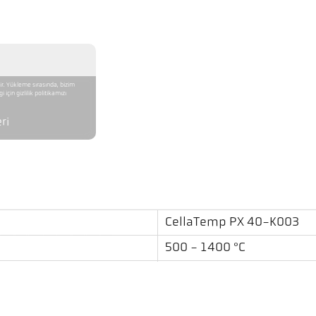
r. Yükleme sırasında, bizim
için gizlilik politikamızı
ri
CellaTemp PX 40-K003
500 - 1400 °C
0,3 m - ∞
etrafında