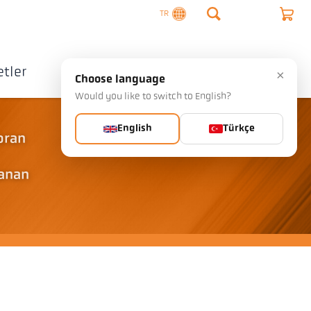
TR
tler
Şirket
İletişim
×
Choose language
Would you like to switch to English?
English
Türkçe
 oran
lanan