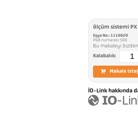
ölçüm sistemi P
Eşya No.: 1116620
PGB numarası: 500
Bu makaleyi bizden 
Kalabalık:
Makale iste
IO-Link hakkında da