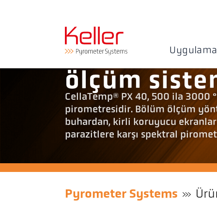
Uygulama
ölçüm sist
CellaTemp® PX 40, 500 ila 3000 °C 
pirometresidir. Bölüm ölçüm yönt
buhardan, kirli koruyucu ekranl
parazitlere karşı spektral pirome
Pyrometer Systems
Ürü