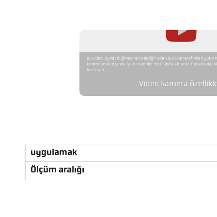
Bu video, oynat düğmesine tıkladığınızda YouTube tarafından yükleni
kontrolümüz dışında işlenen veriler YouTube'a aktarılır. Daha fazla bilgi 
inceleyin.
Video kamera özellikle
uygulamak
Ölçüm aralığı
Odak uzaklığı
ölçüm alanının şekli