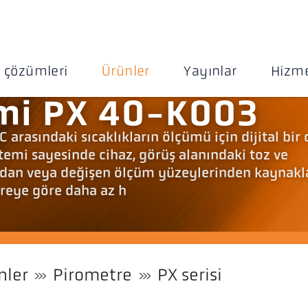
 çözümleri
Ürünler
Yayınlar
Hizme
emi PX 40-K003
arasındaki sıcaklıkların ölçümü için dijital bir
emi sayesinde cihaz, görüş alanındaki toz ve
ardan veya değişen ölçüm yüzeylerinden kaynak
treye göre daha az h
nler
Pirometre
PX serisi