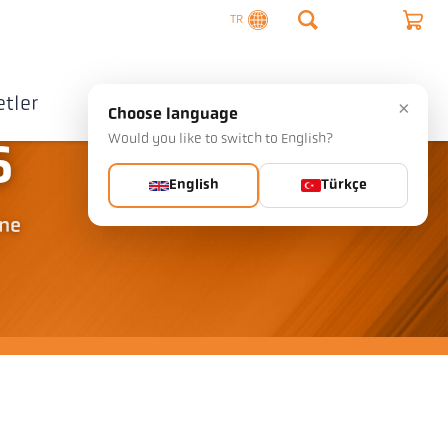
TR
tler
Şirket
İletişim
×
Choose language
Would you like to switch to English?
6
English
Türkçe
ine