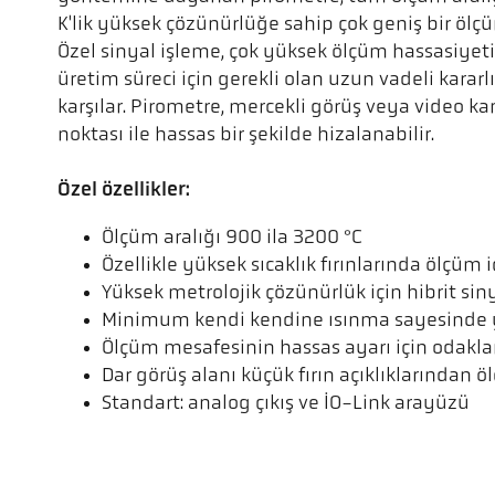
K'lik yüksek çözünürlüğe sahip çok geniş bir ölçüm 
Özel sinyal işleme, çok yüksek ölçüm hassasiyeti
üretim süreci için gerekli olan uzun vadeli kararl
karşılar. Pirometre, mercekli görüş veya video k
noktası ile hassas bir şekilde hizalanabilir.
Özel özellikler:
Ölçüm aralığı 900 ila 3200 °C
Özellikle yüksek sıcaklık fırınlarında ölçüm
Yüksek metrolojik çözünürlük için hibrit si
Minimum kendi kendine ısınma sayesinde y
Ölçüm mesafesinin hassas ayarı için odaklan
Dar görüş alanı küçük fırın açıklıklarından 
Standart: analog çıkış ve IO-Link arayüzü