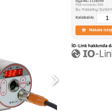
Eşya No.: 1128294
PGB numarası: 500
Bu makaleyi bizden 
Kalabalık:
Makale iste
IO-Link hakkında da