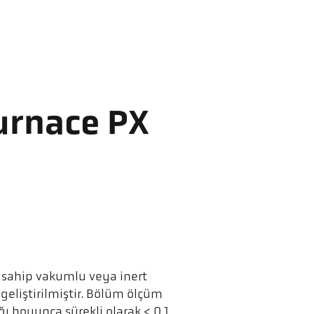
urnace PX
a sahip vakumlu veya inert
 geliştirilmiştir. Bölüm ölçüm
 boyunca sürekli olarak < 0,1