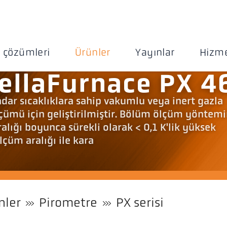
 çözümleri
Ürünler
Yayınlar
Hizme
ellaFurnace PX 4
dar sıcaklıklara sahip vakumlu veya inert gazla
ölçümü için geliştirilmiştir. Bölüm ölçüm yöntem
ığı boyunca sürekli olarak < 0,1 K'lik yüksek
lçüm aralığı ile kara
nler
Pirometre
PX serisi