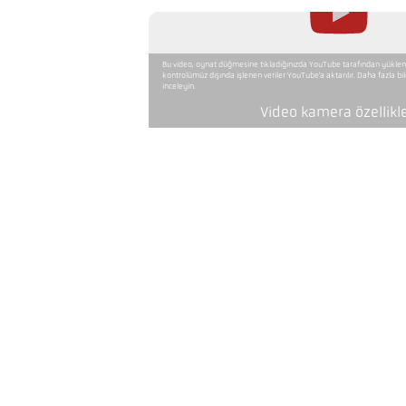
Bu video, oynat düğmesine tıkladığınızda YouTube tarafından yükleni
kontrolümüz dışında işlenen veriler YouTube'a aktarılır. Daha fazla bilgi 
inceleyin.
Video kamera özellikle
uygulamak
Odak uzaklığı
ölçüm alanının şekli
Mesafe oranı
lens
ölçüm prensibi