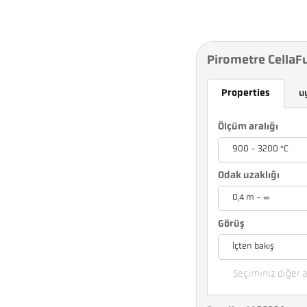
Pirometre CellaF
Properties
u
Ölçüm aralığı
900 - 3200 °C
Odak uzaklığı
0,4 m - ∞
Görüş
İçten bakış
Seçiminiz diğer a